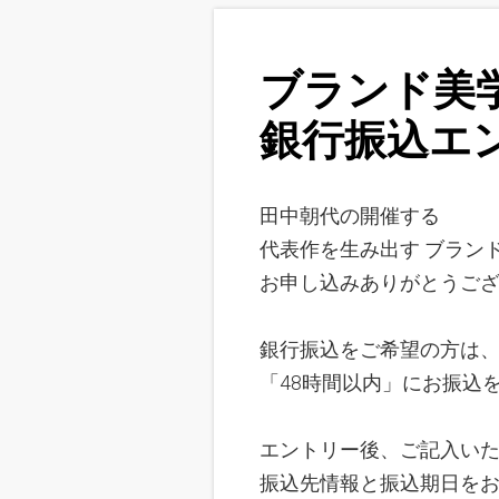
ブランド美
銀行振込
エ
田中朝代
の開催する
代表作を生み出す ブランド
お申し込みありがとうご
銀行振込をご希望の方は
「48時間以内」にお振込
エントリー後、ご記入い
振込先情報と振込期日を