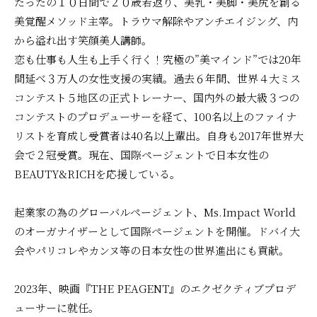
たったの１０日間で２０歳若返り、美乳・美脚・美尻を創る
美覚醒メソッド主宰。トラウマ解除やアンチエイジング、内
から溢れ出す笑顔美人講師。
恋も仕事も人生も上手く行く！究極の”美マインド”では20年
間延べ３万人の女性支援の実績。過去６年間、世界４大ミス
コンテスト５地区の正式トレーナー、国内外の最大級３つの
コンテストのプロデューサーを経て、100名以上のファイナ
リストを育成し受賞者は40名以上輩出。自身も2017年世界大
会で２冠受賞。現在、国際ページェントで日本女性の
BEAUTY&RICHを応援している。
起業家の為のグローバルページェント、Ms.Impact World
のオーガナイザーとして国際ページェントを開催。ドバイ大
会やパリコレやカンヌ等の日本女性の世界進出にも貢献。
2023年、映画『THE PEAGENT』のエクゼクティブプロデ
ューサーに就任。