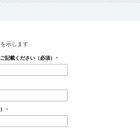
ドを示します
でご記載ください（必須）
*
須）
*